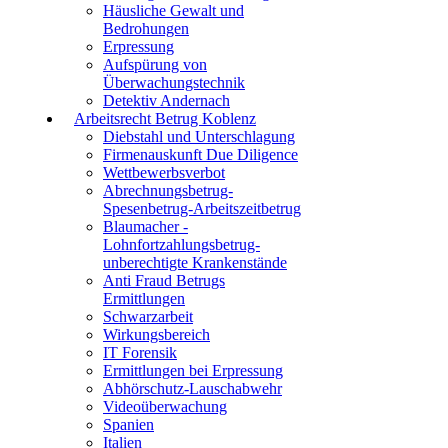
Häusliche Gewalt und
Bedrohungen
Erpressung
Aufspürung von
Überwachungstechnik
Detektiv Andernach
Arbeitsrecht Betrug Koblenz
Diebstahl und Unterschlagung
Firmenauskunft Due Diligence
Wettbewerbsverbot
Abrechnungsbetrug-
Spesenbetrug-Arbeitszeitbetrug
Blaumacher -
Lohnfortzahlungsbetrug-
unberechtigte Krankenstände
Anti Fraud Betrugs
Ermittlungen
Schwarzarbeit
Wirkungsbereich
IT Forensik
Ermittlungen bei Erpressung
Abhörschutz-Lauschabwehr
Videoüberwachung
Spanien
Italien