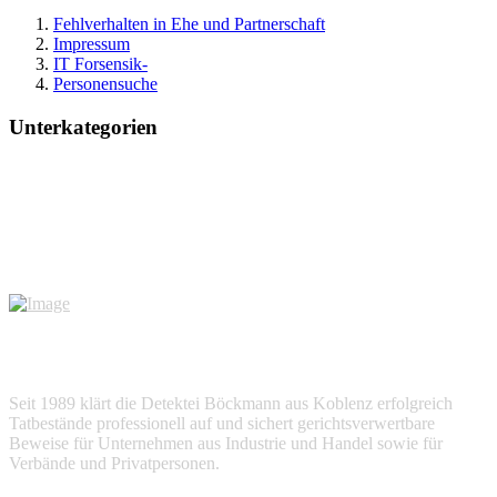
Fehlverhalten in Ehe und Partnerschaft
Impressum
IT Forsensik-
Personensuche
Unterkategorien
Seit 1989 klärt die Detektei Böckmann aus Koblenz erfolgreich
Tatbestände professionell auf und sichert gerichtsverwertbare
Beweise für Unternehmen aus Industrie und Handel sowie für
Verbände und Privatpersonen.