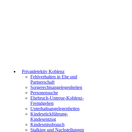
Erreichbarkeit: Mo.- Sa. 09:00-22:00 und So.
10:00-22:00
Privatdetektiv Koblenz
Fehlverhalten in Ehe und
Partnerschaft
Sorgerechtsangelegenheiten
Personensuche
Ehebruch-Untreue-Koblenz-
Fremdgehen
Unterhaltsangelegenheiten
Kindesrückführung-
Kindesentzug
Kindesmissbrauch
Stalking und Nachstellungen