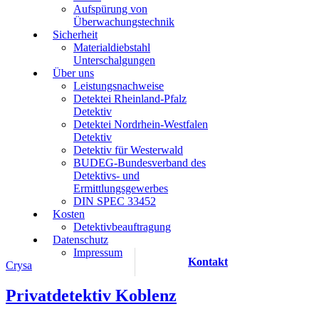
Aufspürung von
Überwachungstechnik
Sicherheit
Materialdiebstahl
Unterschalgungen
Über uns
Leistungsnachweise
Detektei Rheinland-Pfalz
Detektiv
Detektei Nordrhein-Westfalen
Detektiv
Detektiv für Westerwald
BUDEG-Bundesverband des
Detektivs- und
Ermittlungsgewerbes
DIN SPEC 33452
Kosten
Detektivbeauftragung
Datenschutz
Impressum
Kontakt
Crysa
Privatdetektiv Koblenz