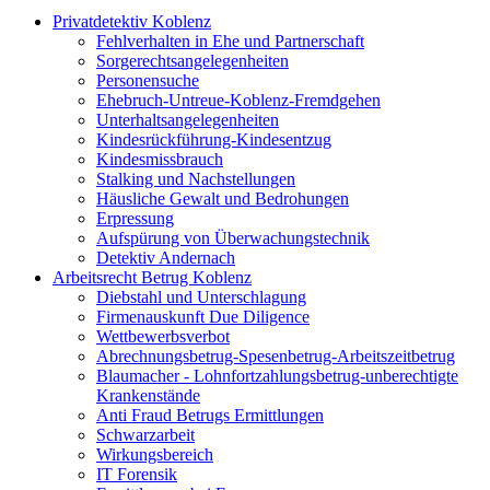
Privatdetektiv Koblenz
Fehlverhalten in Ehe und Partnerschaft
Sorgerechtsangelegenheiten
Personensuche
Ehebruch-Untreue-Koblenz-Fremdgehen
Unterhaltsangelegenheiten
Kindesrückführung-Kindesentzug
Kindesmissbrauch
Stalking und Nachstellungen
Häusliche Gewalt und Bedrohungen
Erpressung
Aufspürung von Überwachungstechnik
Detektiv Andernach
Arbeitsrecht Betrug Koblenz
Diebstahl und Unterschlagung
Firmenauskunft Due Diligence
Wettbewerbsverbot
Abrechnungsbetrug-Spesenbetrug-Arbeitszeitbetrug
Blaumacher - Lohnfortzahlungsbetrug-unberechtigte
Krankenstände
Anti Fraud Betrugs Ermittlungen
Schwarzarbeit
Wirkungsbereich
IT Forensik