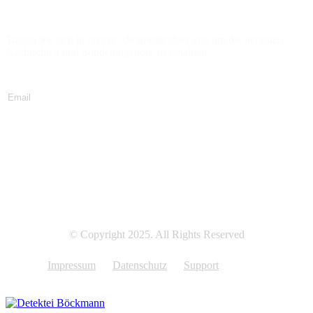
Newsletter abonnieren
Tragen Sie sich in unsere Abonnentenliste ein, um die neuesten
Nachrichten und Sonderangebote zu erhalten.
Jetzt abonnieren
© Copyright 2025. All Rights Reserved
Impressum
Datenschutz
Support