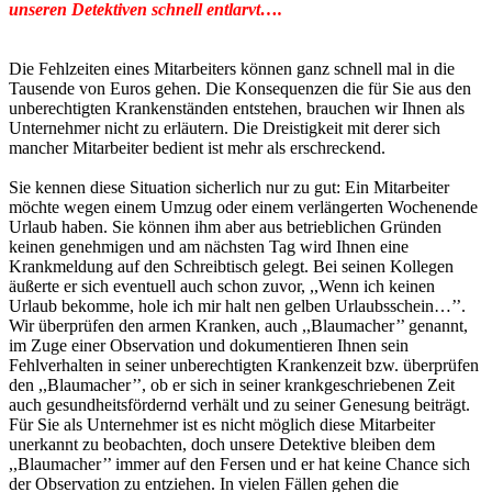
unseren Detektiven schnell entlarvt….
Die Fehlzeiten eines Mitarbeiters können ganz schnell mal in die
Tausende von Euros gehen. Die Konsequenzen die für Sie aus den
unberechtigten Krankenständen entstehen, brauchen wir Ihnen als
Unternehmer nicht zu erläutern. Die Dreistigkeit mit derer sich
mancher Mitarbeiter bedient ist mehr als erschreckend.
Sie kennen diese Situation sicherlich nur zu gut: Ein Mitarbeiter
möchte wegen einem Umzug oder einem verlängerten Wochenende
Urlaub haben. Sie können ihm aber aus betrieblichen Gründen
keinen genehmigen und am nächsten Tag wird Ihnen eine
Krankmeldung auf den Schreibtisch gelegt. Bei seinen Kollegen
äußerte er sich eventuell auch schon zuvor, ,,Wenn ich keinen
Urlaub bekomme, hole ich mir halt nen gelben Urlaubsschein…’’.
Wir überprüfen den armen Kranken, auch ,,Blaumacher’’ genannt,
im Zuge einer Observation und dokumentieren Ihnen sein
Fehlverhalten in seiner unberechtigten Krankenzeit bzw. überprüfen
den ,,Blaumacher’’, ob er sich in seiner krankgeschriebenen Zeit
auch gesundheitsfördernd verhält und zu seiner Genesung beiträgt.
Für Sie als Unternehmer ist es nicht möglich diese Mitarbeiter
unerkannt zu beobachten, doch unsere Detektive bleiben dem
,,Blaumacher’’ immer auf den Fersen und er hat keine Chance sich
der Observation zu entziehen. In vielen Fällen gehen die