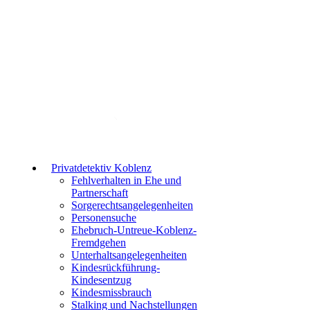
Erreichbarkeit: Mo.- Sa. 09:00-22:00 und So.
10:00-22:00
Privatdetektiv Koblenz
Fehlverhalten in Ehe und
Partnerschaft
Sorgerechtsangelegenheiten
Personensuche
Ehebruch-Untreue-Koblenz-
Fremdgehen
Unterhaltsangelegenheiten
Kindesrückführung-
Kindesentzug
Kindesmissbrauch
Stalking und Nachstellungen