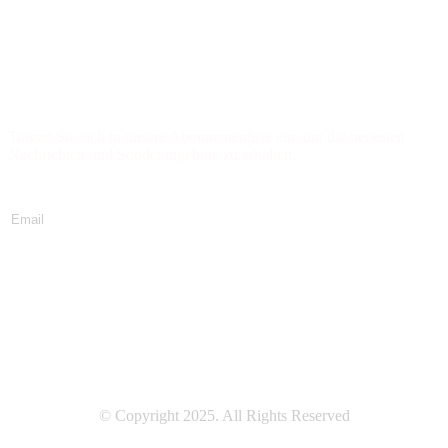
Newsletter abonnieren
Tragen Sie sich in unsere Abonnentenliste ein, um die neuesten
Nachrichten und Sonderangebote zu erhalten.
Jetzt abonnieren
© Copyright 2025. All Rights Reserved