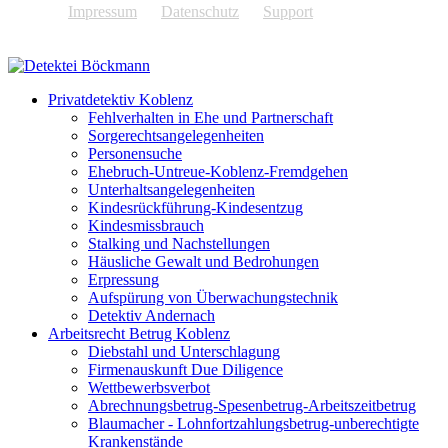
Impressum
Datenschutz
Support
Privatdetektiv Koblenz
Fehlverhalten in Ehe und Partnerschaft
Sorgerechtsangelegenheiten
Personensuche
Ehebruch-Untreue-Koblenz-Fremdgehen
Unterhaltsangelegenheiten
Kindesrückführung-Kindesentzug
Kindesmissbrauch
Stalking und Nachstellungen
Häusliche Gewalt und Bedrohungen
Erpressung
Aufspürung von Überwachungstechnik
Detektiv Andernach
Arbeitsrecht Betrug Koblenz
Diebstahl und Unterschlagung
Firmenauskunft Due Diligence
Wettbewerbsverbot
Abrechnungsbetrug-Spesenbetrug-Arbeitszeitbetrug
Blaumacher - Lohnfortzahlungsbetrug-unberechtigte
Krankenstände