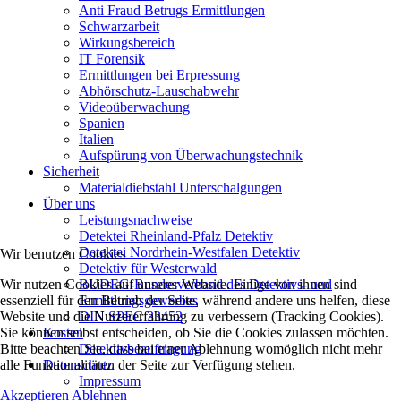
Anti Fraud Betrugs Ermittlungen
Schwarzarbeit
Wirkungsbereich
IT Forensik
Ermittlungen bei Erpressung
Abhörschutz-Lauschabwehr
Videoüberwachung
Spanien
Italien
Aufspürung von Überwachungstechnik
Sicherheit
Materialdiebstahl Unterschalgungen
Über uns
Leistungsnachweise
Detektei Rheinland-Pfalz Detektiv
Detektei Nordrhein-Westfalen Detektiv
Wir benutzen Cookies
Detektiv für Westerwald
BUDEG-Bundesverband des Detektivs- und
Wir nutzen Cookies auf unserer Website. Einige von ihnen sind
Ermittlungsgewerbes
essenziell für den Betrieb der Seite, während andere uns helfen, diese
DIN SPEC 33452
Website und die Nutzererfahrung zu verbessern (Tracking Cookies).
Kosten
Sie können selbst entscheiden, ob Sie die Cookies zulassen möchten.
Detektivbeauftragung
Bitte beachten Sie, dass bei einer Ablehnung womöglich nicht mehr
Datenschutz
alle Funktionalitäten der Seite zur Verfügung stehen.
Impressum
Akzeptieren
Ablehnen