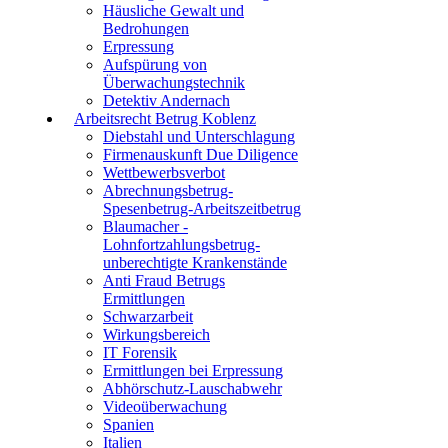
Häusliche Gewalt und
Bedrohungen
Erpressung
Aufspürung von
Überwachungstechnik
Detektiv Andernach
Arbeitsrecht Betrug Koblenz
Diebstahl und Unterschlagung
Firmenauskunft Due Diligence
Wettbewerbsverbot
Abrechnungsbetrug-
Spesenbetrug-Arbeitszeitbetrug
Blaumacher -
Lohnfortzahlungsbetrug-
unberechtigte Krankenstände
Anti Fraud Betrugs
Ermittlungen
Schwarzarbeit
Wirkungsbereich
IT Forensik
Ermittlungen bei Erpressung
Abhörschutz-Lauschabwehr
Videoüberwachung
Spanien
Italien